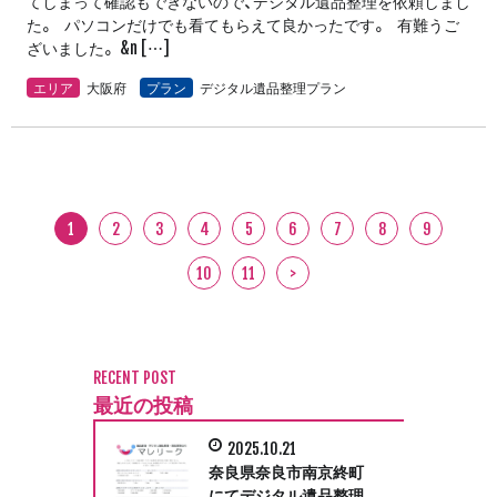
てしまって確認もできないので、デジタル遺品整理を依頼しまし
た。 パソコンだけでも看てもらえて良かったです。 有難うご
ざいました。 &n […]
エリア
大阪府
プラン
デジタル遺品整理プラン
1
2
3
4
5
6
7
8
9
10
11
>
RECENT POST
最近の投稿
2025.10.21
奈良県奈良市南京終町
にてデジタル遺品整理