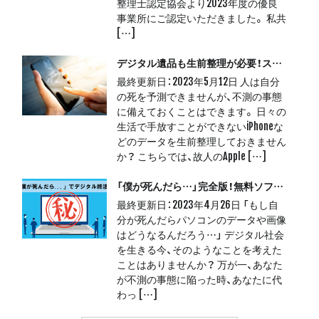
整理士認定協会より2023年度の優良
事業所にご認定いただきました。 私共
[…]
デジタル遺品も生前整理が必要！スマホでできるアカウントの引き継ぎ
最終更新日：2023年5月12日 人は自分
の死を予測できませんが、不測の事態
に備えておくことはできます。 日々の
生活で手放すことができないiPhoneな
どのデータを生前整理しておきません
か？ こちらでは、故人のApple […]
「僕が死んだら…」完全版！無料ソフトで始めるデジタル終活
最終更新日：2023年4月26日 「もし自
分が死んだらパソコンのデータや画像
はどうなるんだろう…」 デジタル社会
を生きる今、そのようなことを考えた
ことはありませんか？ 万が一、あなた
が不測の事態に陥った時、あなたに代
わっ […]