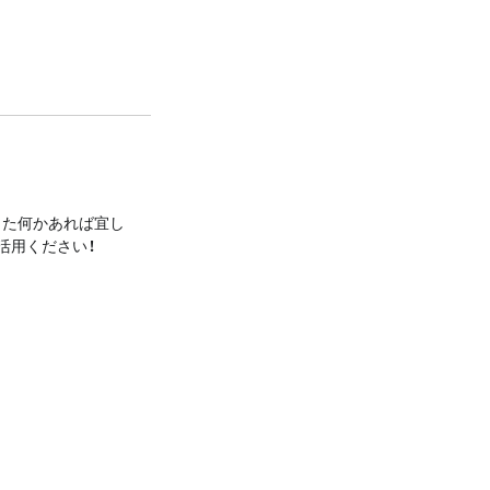
また何かあれば宜し
活用ください！