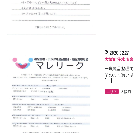
2020.02.27
大阪府茨木市
一度遺品整理
そのまま買い取
[…]
エリア
大阪府