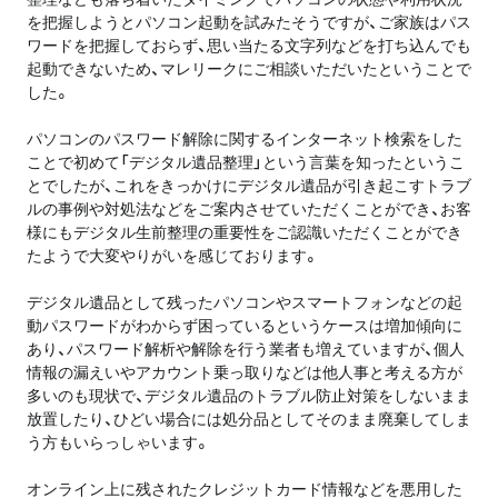
を把握しようとパソコン起動を試みたそうですが、ご家族はパス
ワードを把握しておらず、思い当たる文字列などを打ち込んでも
起動できないため、マレリークにご相談いただいたということで
した。
パソコンのパスワード解除に関するインターネット検索をした
ことで初めて「デジタル遺品整理」という言葉を知ったというこ
とでしたが、これをきっかけにデジタル遺品が引き起こすトラブ
ルの事例や対処法などをご案内させていただくことができ、お客
様にもデジタル生前整理の重要性をご認識いただくことができ
たようで大変やりがいを感じております。
デジタル遺品として残ったパソコンやスマートフォンなどの起
動パスワードがわからず困っているというケースは増加傾向に
あり、パスワード解析や解除を行う業者も増えていますが、個人
情報の漏えいやアカウント乗っ取りなどは他人事と考える方が
多いのも現状で、デジタル遺品のトラブル防止対策をしないまま
放置したり、ひどい場合には処分品としてそのまま廃棄してしま
う方もいらっしゃいます。
オンライン上に残されたクレジットカード情報などを悪用した