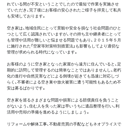
れている間が不安ということでしたので最短で作業を実施させ
ていただき、完了後にお客様の安心されたご様子を拝見して私共
も安堵しております。
空き家は、地域住民にとって景観や安全を損なう社会問題のひと
つとして広く認識されていますが、その持ち主や継承者にとって
も管理や活用が難しいと悩ませる問題でもあり、２０１５年５月
に施行された「空家等対策特別措置法」も影響もしてより適切な
管理が求められる時代になっています。
お客様のように空き家となった家屋から遠方に住んでいると、定
期的に訪問して管理するのは簡単なことではありませんし、老朽
化の進行や自然災害などによる倒壊が起きても迅速に対応しづ
らく、不審者による空き巣や放火被害に遭う可能性もあるため不
安は募るばかりです。
空き家を巡るさまざまな問題や損害による賠償責任を負うこと
がないよう、住む人を失った家は早いうちに遺品整理を行い、利
活用や売却の準備を進めるようにしましょう。
リフォームや解体工事、不動産売買の手配などもネオプライスで