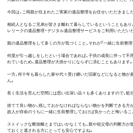
今回は、ご両親が住まれたご実家の遺品整理をお任せいただきまし
相続人となるご兄弟が皆さま離れて暮らしているということもあり
レリークの遺品整理・デジタル遺品整理サービスをご利用いただい
親の遺品整理をして多くの方が気づくこと、それが「一緒に生前整理
何度が引っ越しをしたという場合であれば、子供の成長に伴って不
れているため、遺品整理が大掛かりにならずに済むこともあります
一方、何十年も暮らした家や代々受け継いだ旧家などになると物が
ん。
長く生活を営んだ空間には思い出深い品々も多くありますので、処
捨てて良い物か、残しておかなければならない物かを判断できる方
故人が存命のうちに一緒に生前整理しておけば良かったと悔いるこ
ストイックな断捨離とまではいかなくても、親や祖父母の判断力が
ておくと遺される方にとっても安心ですよね。