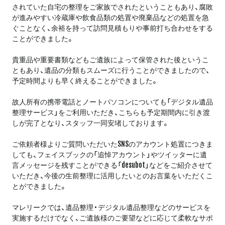
されていた自宅の整理をご家族でされたということもあり、腐敗
が進みやすい冷蔵庫や飲食品類の処置や廃棄品などの処置を急
ぐことなく、余裕を持って訪問見積もりや事前打ち合わせをする
ことができました。
貴重品や重要書類などもご遺族によって保管された後というこ
ともあり、遺品の分類もスムーズに行うことができましたので、
予定時間よりも早く終えることができました。
故人所有の携帯電話とノートパソコンについても「デジタル遺品
整理サービス」をご利用いただき、こちらも予定期間内に引き渡
しが完了となり、スタッフ一同安堵しております。
ご依頼者様よりご質問いただいたSNSのアカウント処置につきま
しても、フェイスブックの「追悼アカウント」やツイッターに遺
言メッセージを残すことができる「desubot」などをご紹介させて
いただき、今後の生前整理に活用したいとのお言葉をいただくこ
とができました。
マレリークでは、遺品整理・デジタル遺品整理などのサービスを
実施するだけでなく、ご遺族様のご要望などに応じて柔軟なサポ