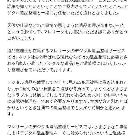
詳細を知りたいということでご案内させていただいたところ、デ
ジタル遺品整理と一緒にお任せいただく流れとなりました。
天候や仕事などのご事情で思うように遺品整理が進まなかった
というご多忙な中、マレリークをお選びいただき誠にありがとう
ございました。
遺品整理士が在籍するマレリークのデジタル遺品整理サービス
では、ネット社会と呼ばれる現代ならではの遺品整理に必要とさ
れる「故人が遺したデジタルな遺品」をご遺族様に代わりしっか
り整理させていただいております。
デジタル遺品を放置しておくと、思わぬ犯罪被害に巻き込まれた
り、身に覚えのない負債をご遺族が背負ってしまうなどさまざま
なトラブルに発展してしまう恐れがあるため、少しでも早いうち
に確認や整理をしておく必要がありますが、大切な方と別れたば
かりというときは通常の遺品整理でも大変な時期かと思われま
す。
マレリークのデジタル遺品整理サービスでは、さまざまなご事情
によりデジタル遺品整理をすぐに始められないというご遺族様