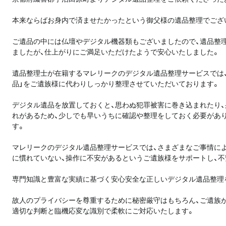
本来ならばお身内で済ませたかったという御父様の遺品整理でござ
ご遺品の中には仏壇やデジタル機器類もございましたので、遺品整
ましたが、仕上がりにご満足いただけたようで安心いたしました。
遺品整理士が在籍するマレリークのデジタル遺品整理サービスでは
品」をご遺族様に代わりしっかり整理させていただいております。
デジタル遺品を放置しておくと、思わぬ犯罪被害に巻き込まれたり
れがあるため、少しでも早いうちに確認や整理をしておく必要があ
す。
マレリークのデジタル遺品整理サービスでは、さまざまなご事情に
に慣れていない、操作に不安があるというご遺族様をサポートし、
専門知識と豊富な実績に基づく安心安全な正しいデジタル遺品整理
故人のプライバシーを尊重するために秘密厳守はもちろん、ご遺族が
適切な判断と臨機応変な識別で柔軟にご対応いたします。