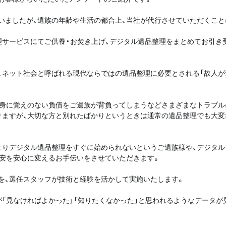
いましたが、遺族の年齢や生活の都合上、当社が代行させていただくこと
理サービスにてご供養・お焚き上げ、デジタル遺品整理をまとめてお引き
、ネット社会と呼ばれる現代ならではの遺品整理に必要とされる「故人が
、身に覚えのない負債をご遺族が背負ってしまうなどさまざまなトラブル
りますが、大切な方と別れたばかりというときは通常の遺品整理でも大変
よりデジタル遺品整理をすぐに始められないというご遺族様や、デジタル
不安を安心に変えるお手伝いをさせていただきます。
を、選任スタッフが技術と経験を活かして実施いたします。
「見なければよかった」「知りたくなかった」と思われるようなデータが