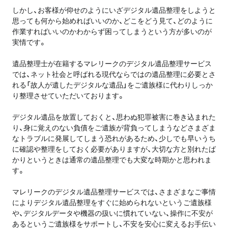
しかし、お客様が仰せのようにいざデジタル遺品整理をしようと
思っても何から始めればいいのか、どこをどう見て、どのように
作業すればいいのかわからず困ってしまうという方が多いのが
実情です。
遺品整理士が在籍するマレリークのデジタル遺品整理サービス
では、ネット社会と呼ばれる現代ならではの遺品整理に必要とさ
れる「故人が遺したデジタルな遺品」をご遺族様に代わりしっか
り整理させていただいております。
デジタル遺品を放置しておくと、思わぬ犯罪被害に巻き込まれた
り、身に覚えのない負債をご遺族が背負ってしまうなどさまざま
なトラブルに発展してしまう恐れがあるため、少しでも早いうち
に確認や整理をしておく必要がありますが、大切な方と別れたば
かりというときは通常の遺品整理でも大変な時期かと思われま
す。
マレリークのデジタル遺品整理サービスでは、さまざまなご事情
によりデジタル遺品整理をすぐに始められないというご遺族様
や、デジタルデータや機器の扱いに慣れていない、操作に不安が
あるというご遺族様をサポートし、不安を安心に変えるお手伝い