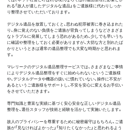
れる「故人が遺したデジタルな遺品」をご遺族様に代わりしっか
り整理させていただいております。
デジタル遺品を放置しておくと、思わぬ犯罪被害に巻き込まれた
り、身に覚えのない負債をご遺族が背負ってしまうなどさまざま
なトラブルに発展してしまう恐れがあるため、少しでも早いうち
に確認や整理をしておく必要がありますが、大切な方と別れたば
かりというときは通常の遺品整理でも大変な時期かと思われま
す。
マレリークのデジタル遺品整理サービスでは、さまざまなご事情
によりデジタル遺品整理をすぐに始められないというご遺族様
や、デジタルデータや機器の扱いに慣れていない、操作に不安が
あるというご遺族様をサポートし、不安を安心に変えるお手伝い
をさせていただきます。
専門知識と豊富な実績に基づく安心安全な正しいデジタル遺品
整理を、選任スタッフが技術と経験を活かして実施いたします。
故人のプライバシーを尊重するために秘密厳守はもちろん、ご遺
族が「見なければよかった」「知りたくなかった」と思われるよう