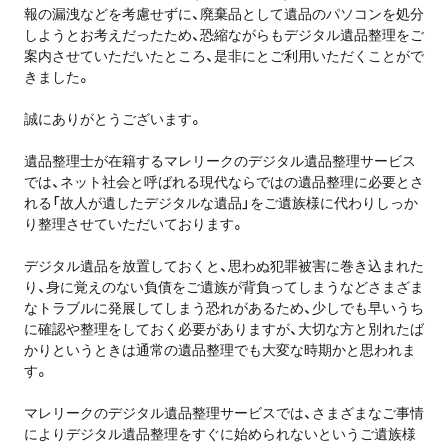
報の漏洩などを考慮せずに、廃棄品として遺品のパソコンを処分
しようとお考えだったため、恐縮ながらもデジタル遺品整理をご
案内させていただいたところ、是非にとご利用いただくことがで
きました。
誠にありがとうございます。
遺品整理士が在籍するマレリークのデジタル遺品整理サービス
では、ネット社会と呼ばれる現代ならではの遺品整理に必要とさ
れる「故人が遺したデジタルな遺品」をご遺族様に代わりしっか
り整理させていただいております。
デジタル遺品を放置しておくと、思わぬ犯罪被害に巻き込まれた
り、身に覚えのない負債をご遺族が背負ってしまうなどさまざま
なトラブルに発展してしまう恐れがあるため、少しでも早いうち
に確認や整理をしておく必要がありますが、大切な方と別れたば
かりというときは通常の遺品整理でも大変な時期かと思われま
す。
マレリークのデジタル遺品整理サービスでは、さまざまなご事情
によりデジタル遺品整理をすぐに始められないというご遺族様