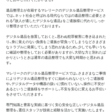
遺品整理士が在籍するマレリークのデジタル遺品整理サービス
では、ネット社会と呼ばれる現代ならではの遺品整理に必要とさ
れる「故人が遺したデジタルな遺品」をご遺族様に代わりしっか
り整理させていただいております。
デジタル遺品を放置しておくと、思わぬ犯罪被害に巻き込まれた
り、身に覚えのない負債をご遺族が背負ってしまうなどさまざま
なトラブルに発展してしまう恐れがあるため、少しでも早いうち
に確認や整理をしておく必要がありますが、大切な方と別れたば
かりというときは通常の遺品整理でも大変な時期かと思われま
す。
マレリークのデジタル遺品整理サービスでは、さまざまなご事情
によりデジタル遺品整理をすぐに始められないというご遺族様
や、デジタルデータや機器の扱いに慣れていない、操作に不安が
あるというご遺族様をサポートし、不安を安心に変えるお手伝い
をさせていただきます。
専門知識と豊富な実績に基づく安心安全な正しいデジタル遺品
整理を、選任スタッフが技術と経験を活かして実施いたします。