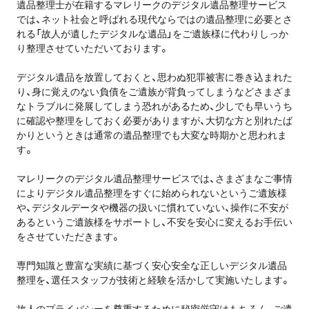
遺品整理士が在籍するマレリークのデジタル遺品整理サービス
では、ネット社会と呼ばれる現代ならではの遺品整理に必要とさ
れる「故人が遺したデジタルな遺品」をご遺族様に代わりしっか
り整理させていただいております。
デジタル遺品を放置しておくと、思わぬ犯罪被害に巻き込まれた
り、身に覚えのない負債をご遺族が背負ってしまうなどさまざま
なトラブルに発展してしまう恐れがあるため、少しでも早いうち
に確認や整理をしておく必要がありますが、大切な方と別れたば
かりというときは通常の遺品整理でも大変な時期かと思われま
す。
マレリークのデジタル遺品整理サービスでは、さまざまなご事情
によりデジタル遺品整理をすぐに始められないというご遺族様
や、デジタルデータや機器の扱いに慣れていない、操作に不安が
あるというご遺族様をサポートし、不安を安心に変えるお手伝い
をさせていただきます。
専門知識と豊富な実績に基づく安心安全な正しいデジタル遺品
整理を、選任スタッフが技術と経験を活かして実施いたします。
故人のプライバシーを尊重するために秘密厳守はもちろん、ご遺