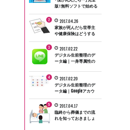
版！無料ソフトで始める
デジタル終活
2017.04.26
家族が死んだら世帯主
や健康保険はどうする
の？遺族が行う手続き
ガイド③
2017.02.22
デジタル生前整理のデ
ータ編｜一身専属性の
LINEアカウントは遺族
で継続利用できません
2017.02.20
デジタル生前整理のデ
ータ編｜Googleアカウ
ント無効化管理ツール
で死後に備える
2017.04.17
臨終から葬儀までの流
れを知っておきましょ
う。遺族が行う手続き