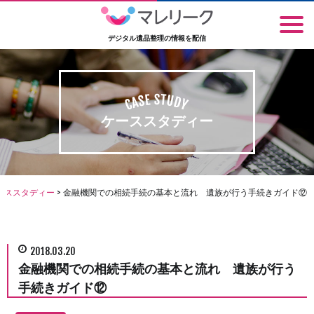
デジタル遺品整理の情報を配信
ケーススタディー
ーススタディー
>
金融機関での相続手続の基本と流れ 遺族が行う手続きガイド⑫
2018.03.20
金融機関での相続手続の基本と流れ 遺族が行う
手続きガイド⑫