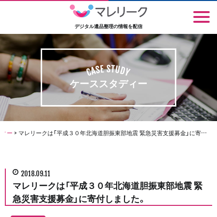
デジタル遺品整理の情報を配信
ケーススタディー
ディー
>
マレリークは「平成３０年北海道胆振東部地震 緊急災害支援募金」に寄付しました。
2018.09.11
マレリークは「平成３０年北海道胆振東部地震 緊
急災害支援募金」に寄付しました。