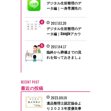
デジタル生前整理のデ
ータ編｜一身専属性の
LINEアカウントは遺族
で継続利用できません
2017.02.20
デジタル生前整理のデ
ータ編｜Googleアカウ
ント無効化管理ツール
で死後に備える
2017.04.17
臨終から葬儀までの流
れを知っておきましょ
う。遺族が行う手続き
ガイド①
RECENT POST
最近の投稿
2023.09.19
遺品整理士認定協会よ
り２０２３年度優良事