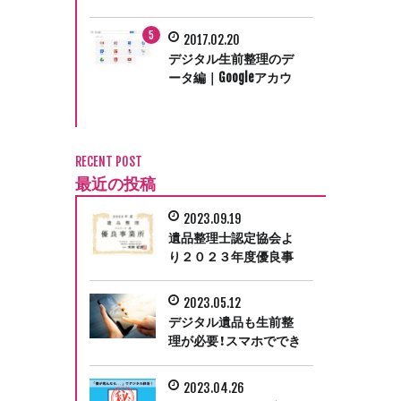
にマレリークが取材協
力しました
2017.02.20
デジタル生前整理のデ
ータ編｜Googleアカウ
ント無効化管理ツール
で死後に備える
RECENT POST
最近の投稿
2023.09.19
遺品整理士認定協会よ
り２０２３年度優良事
業所に認定
2023.05.12
デジタル遺品も生前整
理が必要！スマホででき
るアカウントの引き継
ぎ
2023.04.26