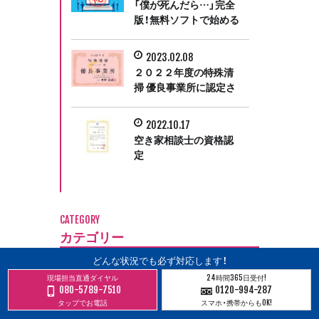
「僕が死んだら…」完全
版！無料ソフトで始める
デジタル終活
2023.02.08
２０２２年度の特殊清
掃 優良事業所に認定さ
れました
2022.10.17
空き家相談士の資格認
定
CATEGORY
カテゴリー
どんな状況でも必ず対応します！
SNS
現場担当直通ダイヤル
24時間365日受付!
080-5789-7510
0120-994-287
デジタルデータ
タップでお電話
スマホ・携帯からもOK!