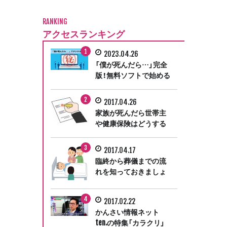
RANKING
アクセスランキング
2023.04.26
「僕が死んだら…」完全
版！無料ソフトで始める
デジタル終活
2017.04.26
家族が死んだら世帯主
や健康保険はどうする
の？遺族が行う手続き
ガイド③
2017.04.17
臨終から葬儀までの流
れを知っておきましょ
う。遺族が行う手続き
ガイド①
2017.02.22
かんさい情報ネット
ten.の特集「カラクリ」