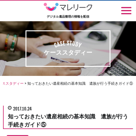
デジタル遺品整理の情報を配信
ケーススタディー
ーススタディー
>
知っておきたい遺産相続の基本知識 遺族が行う手続きガイド⑤
2017.10.24
知っておきたい遺産相続の基本知識 遺族が行う
手続きガイド⑤