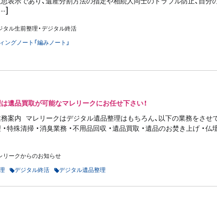
意思表示であり、遺産分割方法の指定や相続人同士のトラブル防止、自分
…]
ジタル生前整理・デジタル終活
ィングノート「編みノート」
理は遺品買取が可能なマレリークにお任せ下さい！
務案内 マレリークはデジタル遺品整理はもちろん、以下の業務をさせて
・特殊清掃 ・消臭業務 ・不用品回収 ・遺品買取 ・遺品のお焚き上げ ・仏
レリークからのお知らせ
理
デジタル終活
デジタル遺品整理