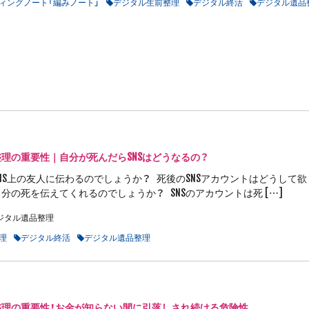
ィングノート「編みノート」
デジタル生前整理
デジタル終活
デジタル遺品
理の重要性｜自分が死んだらSNSはどうなるの？
NS上の友人に伝わるのでしょうか？ 死後のSNSアカウントはどうして欲し
分の死を伝えてくれるのでしょうか？ SNSのアカウントは死 […]
ジタル遺品整理
理
デジタル終活
デジタル遺品整理
整理の重要性！お金が知らない間に引落しされ続ける危険性