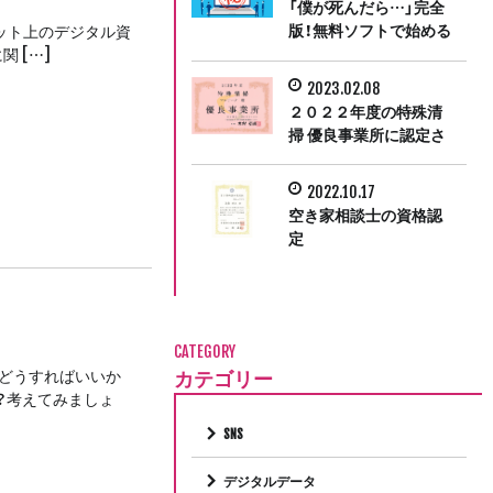
「僕が死んだら…」完全
版！無料ソフトで始める
ット上のデジタル資
デジタル終活
 […]
2023.02.08
２０２２年度の特殊清
掃 優良事業所に認定さ
れました
2022.10.17
空き家相談士の資格認
定
CATEGORY
カテゴリー
をどうすればいいか
？考えてみましょ
SNS
デジタルデータ