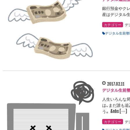
銀行預金やク
産はデジタル生
カテゴリー
デ
デジタル生前整
2017.02.11
デジタル生前整
人生いろんな局
は、まだ誰も追
う。 &nbs […]
カテゴリー
デ
デジタル生前整