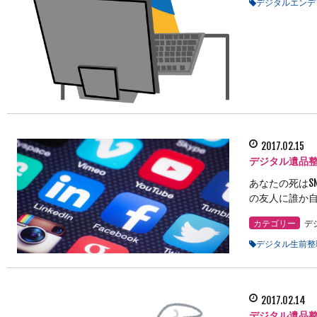
デジタルエンデ
2017.02.15
デジタル遺品整
あなたの死はS
の友人に誰か自
カテゴリー
デ
デジタル生前整
2017.02.14
デジタル遺品