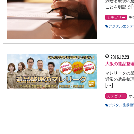
残せる最後の
ことを明記で [
カテゴリー
デ
デジタルエンデ
2016.12.23
大阪の遺品整
マレリークの業
通常の遺品整理 
[…]
カテゴリー
マ
デジタル生前整