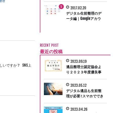
整理
力しました
2017.02.20
デジタル生前整理のデ
ータ編｜Googleアカウ
ント無効化管理ツール
で死後に備える
RECENT POST
最近の投稿
2023.09.19
いですか？ SNS上
遺品整理士認定協会よ
り２０２３年度優良事
業所に認定
2023.05.12
デジタル遺品も生前整
理が必要！スマホででき
るアカウントの引き継
ぎ
2023.04.26