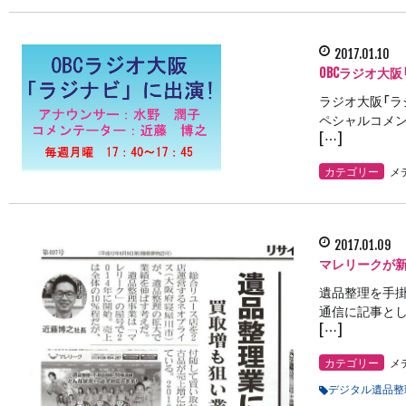
2017.01.10
OBCラジオ大
ラジオ大阪「ラ
ペシャルコメン
[…]
カテゴリー
メ
2017.01.09
マレリークが新
遺品整理を手掛
通信に記事とし
[…]
カテゴリー
メ
デジタル遺品整