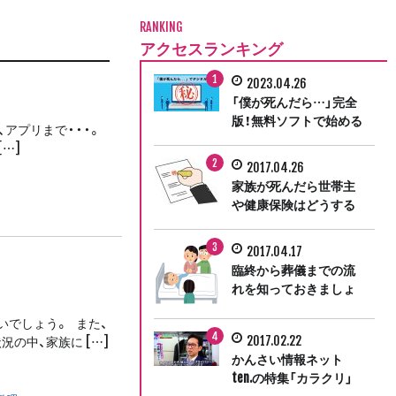
RANKING
アクセスランキング
2023.04.26
「僕が死んだら…」完全
版！無料ソフトで始める
、アプリまで・・・。
デジタル終活
…]
2017.04.26
家族が死んだら世帯主
や健康保険はどうする
の？遺族が行う手続き
ガイド③
2017.04.17
臨終から葬儀までの流
れを知っておきましょ
う。遺族が行う手続き
でしょう。 また、
ガイド①
2017.02.22
の中、家族に […]
かんさい情報ネット
ten.の特集「カラクリ」
にマレリークが取材協