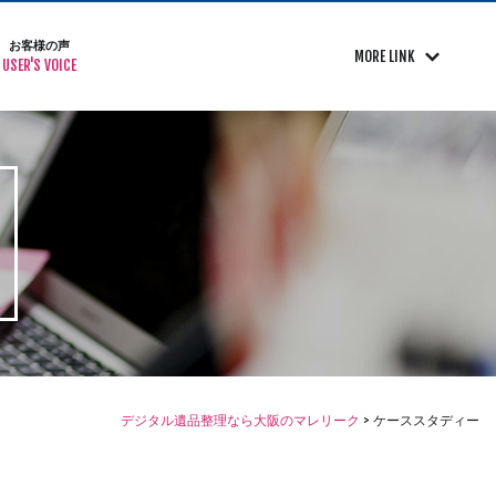
お客様の声
MORE LINK
USER'S VOICE
デジタル遺品整理なら大阪のマレリーク
>
ケーススタディー